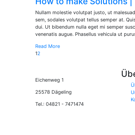
How to make Solutions |
Nullam molestie volutpat justo, ut malesuad
sem, sodales volutpat tellus semper at. Quisq
dui. Ut bibendum nulla eget mi semper susci
venenatis augue. Phasellus vehicula ut purus 
Read More
1
2
Üb
Eichenweg 1
Ü
25578 Dägeling
U
K
Tel.: 04821 - 7471474