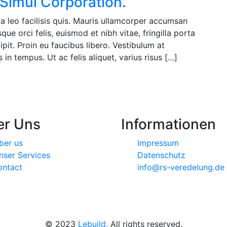
 Simul Corporation.
a leo facilisis quis. Mauris ullamcorper accumsan
ue orci felis, euismod et nibh vitae, fringilla porta
pit. Proin eu faucibus libero. Vestibulum at
in tempus. Ut ac felis aliquet, varius risus […]
er Uns
Informationen
ber us
Impressum
nser Services
Datenschutz
ontact
info@rs-veredelung.de
© 2023
Lebuild.
All rights reserved.